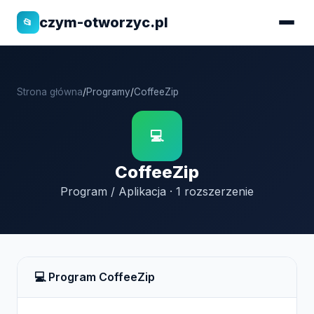
czym-otworzyc.pl
📂
Strona główna
/
Programy
/
CoffeeZip
💻
CoffeeZip
Program / Aplikacja · 1 rozszerzenie
💻 Program CoffeeZip