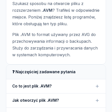
Szukasz sposobu na otwarcie pliku z
rozszerzeniem
.AVM
? Trafiłeś w odpowiednie
miejsce. Poniżej znajdziesz listę programów,
które obsługują ten typ pliku.
Plik .AVM to format używany przez AVG do
przechowywania informacji o backupach.
Służy do zarządzania i przywracania danych
w systemach komputerowych.
❓ Najczęściej zadawane pytania
Co to jest plik .AVM?
Plik .AVM jest formatem stworzonym przez AVG do
Jak otworzyć plik .AVM?
przechowywania informacji o kopiach zapasowych.
Umożliwia on użytkownikom zarządzanie danymi i
Plik .AVM można otworzyć tylko za pomocą