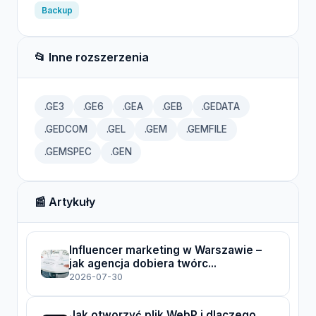
Backup
📂 Inne rozszerzenia
.GE3
.GE6
.GEA
.GEB
.GEDATA
.GEDCOM
.GEL
.GEM
.GEMFILE
.GEMSPEC
.GEN
📰 Artykuły
Influencer marketing w Warszawie –
jak agencja dobiera twórc...
2026-07-30
Jak otworzyć plik WebP i dlaczego