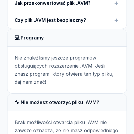
ich przywracanie.
Jak przekonwertować plik .AVM?
oprogramowania AVG. Program ten jest niezbędny
do interpretacji i wykorzystania danych zawartych
Nie ma standardowej metody konwersji pliku .AVM,
w pliku.
Czy plik .AVM jest bezpieczny?
ponieważ jest on specyficzny dla AVG.
Użytkownicy powinni korzystać z tego samego
Plik .AVM jest bezpieczny, jeśli został utworzony
oprogramowania do zarządzania tymi plikami.
💻 Programy
przez zaufane oprogramowanie AVG. Regularne
aktualizacje oprogramowania zabezpieczają przed
potencjalnymi zagrożeniami.
Nie znaleźliśmy jeszcze programów
obsługujących rozszerzenie .AVM. Jeśli
znasz program, który otwiera ten typ pliku,
daj nam znać!
🔧 Nie możesz otworzyć pliku .AVM?
Brak możliwości otwarcia pliku .AVM nie
zawsze oznacza, że nie masz odpowiedniego