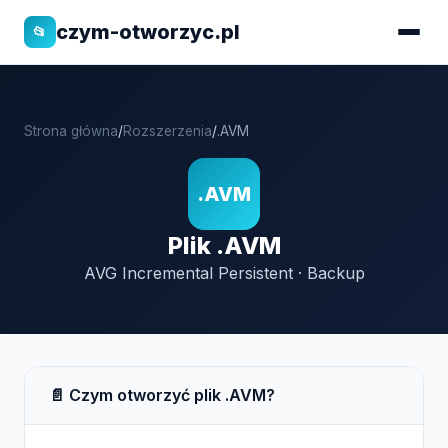
czym-otworzyc.pl
📂
Strona główna
/
Rozszerzenia
/
.AVM
.AVM
Plik .AVM
AVG Incremental Persistent · Backup
📄 Czym otworzyć plik .AVM?