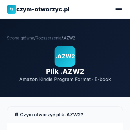
czym-otworzyc.pl
📂
Strona główna
/
Rozszerzenia
/
.AZW2
.AZW2
Plik .AZW2
Amazon Kindle Program Format · E-book
📄 Czym otworzyć plik .AZW2?