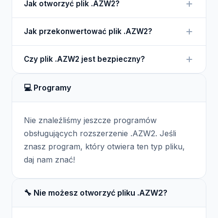
Jak otworzyć plik .AZW2?
czytnikach Kindle. Umożliwia interaktywne czytanie
i obsługuje multimedia.
Możesz otworzyć plik .AZW2 na urządzeniu Kindle
Jak przekonwertować plik .AZW2?
lub w aplikacji Kindle dostępnej na różnych
platformach.
Do konwersji plików .AZW2 możesz użyć narzędzi
Czy plik .AZW2 jest bezpieczny?
takich jak Calibre, które obsługują różne formaty e-
booków.
Tak, plik .AZW2 jest bezpieczny, gdyż zawiera
💻 Programy
zabezpieczenia chroniące treści przed
nieautoryzowanym dostępem.
Nie znaleźliśmy jeszcze programów
obsługujących rozszerzenie .AZW2. Jeśli
znasz program, który otwiera ten typ pliku,
daj nam znać!
🔧 Nie możesz otworzyć pliku .AZW2?