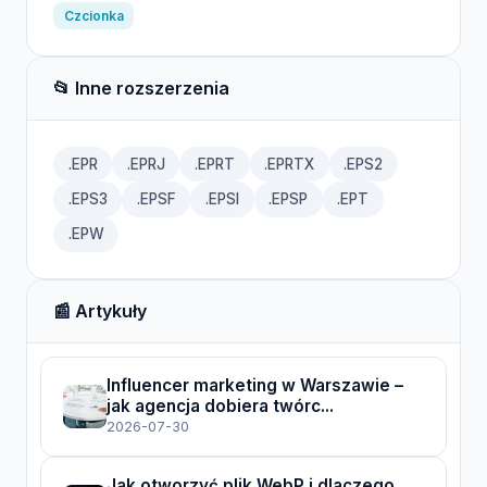
Czcionka
📂 Inne rozszerzenia
.EPR
.EPRJ
.EPRT
.EPRTX
.EPS2
.EPS3
.EPSF
.EPSI
.EPSP
.EPT
.EPW
📰 Artykuły
Influencer marketing w Warszawie –
jak agencja dobiera twórc...
2026-07-30
Jak otworzyć plik WebP i dlaczego