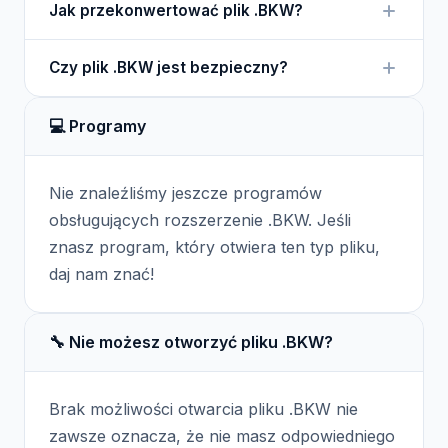
Jak przekonwertować plik .BKW?
FontEdit lub innego edytora czcionek, który
obsługuje ten format.
Przekonwertowanie pliku .BKW można
Czy plik .BKW jest bezpieczny?
przeprowadzić za pomocą edytora czcionek, który
oferuje opcje eksportu do innych formatów.
Plik .BKW jest bezpieczny, o ile pochodzi z
💻 Programy
wiarygodnego źródła i nie zawiera złośliwego kodu.
Nie znaleźliśmy jeszcze programów
obsługujących rozszerzenie .BKW. Jeśli
znasz program, który otwiera ten typ pliku,
daj nam znać!
🔧 Nie możesz otworzyć pliku .BKW?
Brak możliwości otwarcia pliku .BKW nie
zawsze oznacza, że nie masz odpowiedniego