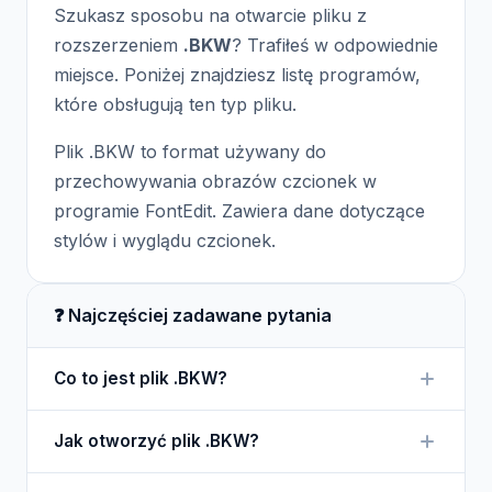
Szukasz sposobu na otwarcie pliku z
rozszerzeniem
.BKW
? Trafiłeś w odpowiednie
miejsce. Poniżej znajdziesz listę programów,
które obsługują ten typ pliku.
Plik .BKW to format używany do
przechowywania obrazów czcionek w
programie FontEdit. Zawiera dane dotyczące
stylów i wyglądu czcionek.
❓ Najczęściej zadawane pytania
Co to jest plik .BKW?
Plik .BKW to format pliku związany z czcionkami,
Jak otworzyć plik .BKW?
używany do przechowywania obrazów czcionek.
Aby otworzyć plik .BKW, potrzebujesz programu