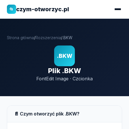
czym-otworzyc.pl
📂
Strona główna
/
Rozszerzenia
/
.BKW
.BKW
Plik .BKW
FontEdit Image · Czcionka
📄 Czym otworzyć plik .BKW?