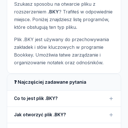
Szukasz sposobu na otwarcie pliku z
rozszerzeniem
.BKY
? Trafiłeś w odpowiednie
miejsce. Poniżej znajdziesz listę programów,
które obsługują ten typ pliku.
Plik .BKY jest używany do przechowywania
zakładek i słów kluczowych w programie
Bookkey. Umożliwia łatwe zarządzanie i
organizowanie notatek oraz odnośników.
❓ Najczęściej zadawane pytania
Co to jest plik .BKY?
Plik .BKY to format danych używany do
Jak otworzyć plik .BKY?
przechowywania zakładek oraz słów kluczowych w
aplikacji Bookkey.
Aby otworzyć plik .BKY, musisz mieć zainstalowany