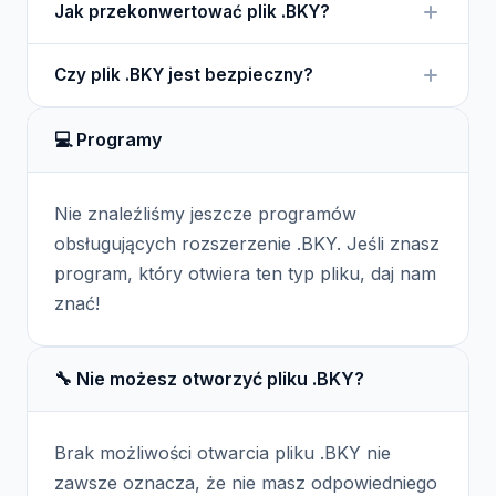
Jak przekonwertować plik .BKY?
program Bookkey lub inny kompatybilny program.
Przekonwertować plik .BKY można, korzystając z
Czy plik .BKY jest bezpieczny?
opcji eksportu dostępnych w aplikacji, która
obsługuje ten format.
Plik .BKY jest zazwyczaj bezpieczny, ale zawsze
💻 Programy
warto sprawdzić źródło, z którego pochodzi.
Nie znaleźliśmy jeszcze programów
obsługujących rozszerzenie .BKY. Jeśli znasz
program, który otwiera ten typ pliku, daj nam
znać!
🔧 Nie możesz otworzyć pliku .BKY?
Brak możliwości otwarcia pliku .BKY nie
zawsze oznacza, że nie masz odpowiedniego