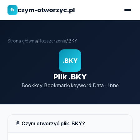
czym-otworzyc.pl
📂
Strona główna
/
Rozszerzenia
/
.BKY
.BKY
Plik .BKY
Bookkey Bookmark/keyword Data · Inne
📄 Czym otworzyć plik .BKY?