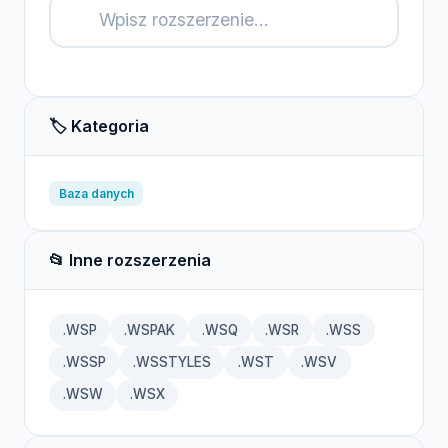
🔍
🏷️ Kategoria
Baza danych
📂 Inne rozszerzenia
.WSP
.WSPAK
.WSQ
.WSR
.WSS
.WSSP
.WSSTYLES
.WST
.WSV
.WSW
.WSX