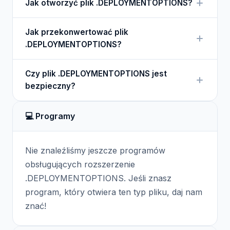
Jak otworzyć plik .DEPLOYMENTOPTIONS?
opcje dotyczące wdrażania baz danych w SQL
Server, co pozwala na optymalizację procesu.
Można otworzyć plik .DEPLOYMENTOPTIONS za
Jak przekonwertować plik
pomocą SQL Server Management Studio lub
.DEPLOYMENTOPTIONS?
edytora tekstu.
Plik .DEPLOYMENTOPTIONS nie jest zazwyczaj
Czy plik .DEPLOYMENTOPTIONS jest
konwertowany, ale można dostosować jego
bezpieczny?
zawartość w SQL Server Management Studio.
Plik .DEPLOYMENTOPTIONS jest bezpieczny, ale
💻 Programy
zawsze warto upewnić się, że pochodzi z
wiarygodnego źródła.
Nie znaleźliśmy jeszcze programów
obsługujących rozszerzenie
.DEPLOYMENTOPTIONS. Jeśli znasz
program, który otwiera ten typ pliku, daj nam
znać!