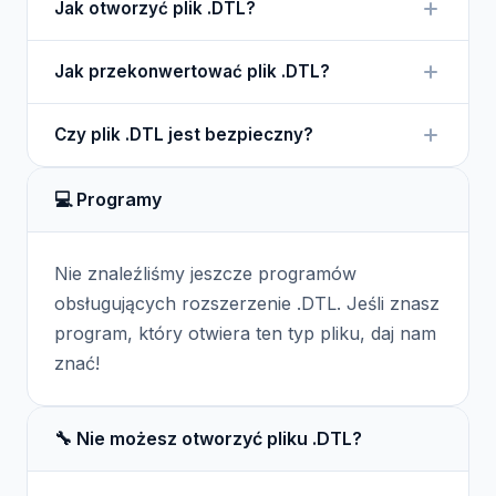
Jak otworzyć plik .DTL?
Sims, przechowujący informacje o elementach
rozgrywki.
Pliki .DTL są otwierane automatycznie przez grę
Jak przekonwertować plik .DTL?
The Sims, więc nie ma potrzeby ich ręcznego
otwierania.
Konwersja pliku .DTL nie jest standardowo
Czy plik .DTL jest bezpieczny?
wykonywana, ale można używać narzędzi do
modyfikacji gry.
Pliki .DTL są bezpieczne w kontekście gry, ale
💻 Programy
należy pobierać je z wiarygodnych źródeł.
Nie znaleźliśmy jeszcze programów
obsługujących rozszerzenie .DTL. Jeśli znasz
program, który otwiera ten typ pliku, daj nam
znać!
🔧 Nie możesz otworzyć pliku .DTL?