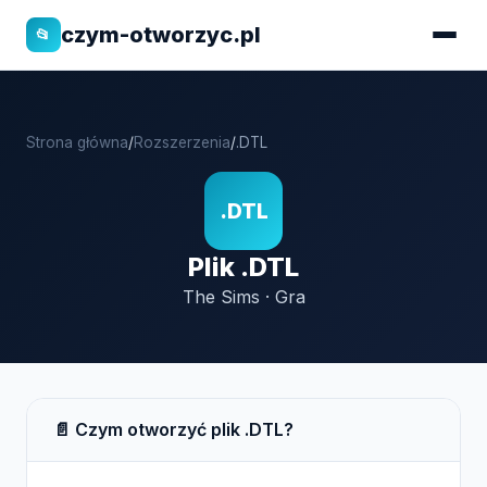
czym-otworzyc.pl
📂
Strona główna
/
Rozszerzenia
/
.DTL
.DTL
Plik .DTL
The Sims · Gra
📄 Czym otworzyć plik .DTL?