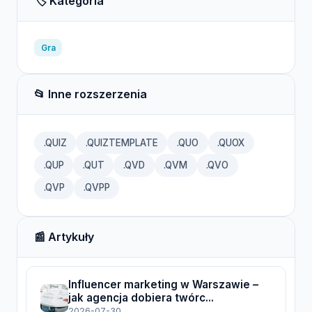
🏷️ Kategoria
Gra
📂 Inne rozszerzenia
.QUIZ
.QUIZTEMPLATE
.QUO
.QUOX
.QUP
.QUT
.QVD
.QVM
.QVO
.QVP
.QVPP
📰 Artykuły
Influencer marketing w Warszawie –
jak agencja dobiera twórc...
2026-07-30