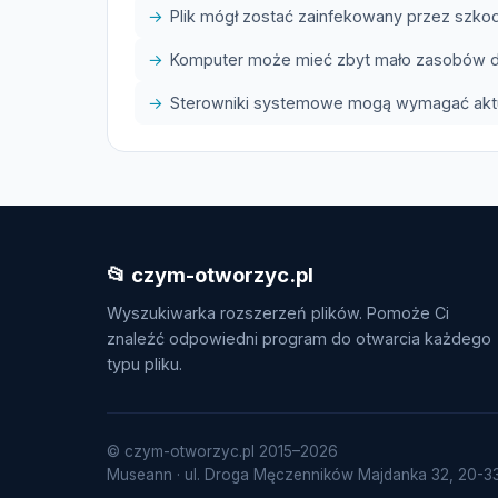
Plik mógł zostać zainfekowany przez szk
Komputer może mieć zbyt mało zasobów do
Sterowniki systemowe mogą wymagać aktua
📂 czym-otworzyc.pl
Wyszukiwarka rozszerzeń plików. Pomoże Ci
znaleźć odpowiedni program do otwarcia każdego
typu pliku.
© czym-otworzyc.pl 2015–2026
Museann · ul. Droga Męczenników Majdanka 32, 20-334 