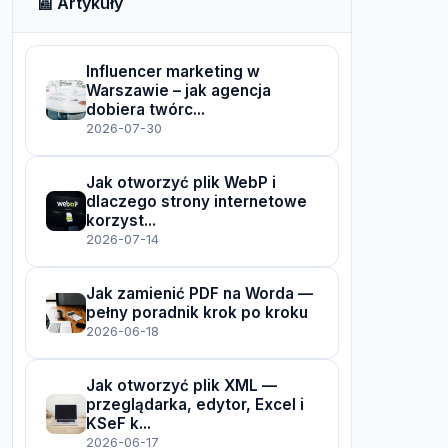
📰 Artykuły
Influencer marketing w
Warszawie – jak agencja
dobiera twórc...
2026-07-30
Jak otworzyć plik WebP i
dlaczego strony internetowe
korzyst...
2026-07-14
Jak zamienić PDF na Worda —
pełny poradnik krok po kroku
2026-06-18
Jak otworzyć plik XML —
przeglądarka, edytor, Excel i
KSeF k...
2026-06-17