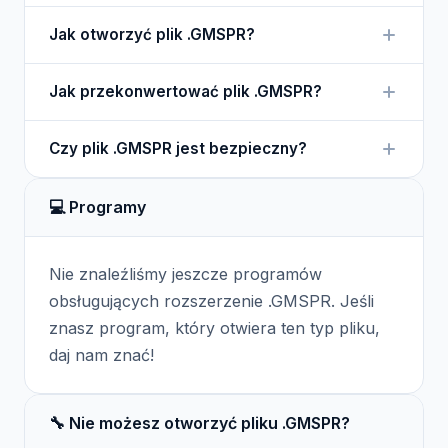
Plik .GMSPR to format sprite'ów używany w
Jak otworzyć plik .GMSPR?
programie GameMaker, który zawiera obrazy oraz
animacje stosowane w grach 2D.
Plik .GMSPR można otworzyć za pomocą programu
Jak przekonwertować plik .GMSPR?
GameMaker Studio, który jest dedykowanym
narzędziem do tworzenia gier.
Aby przekonwertować plik .GMSPR, można użyć
Czy plik .GMSPR jest bezpieczny?
opcji eksportu w programie GameMaker Studio,
aby zapisać sprite w innym formacie graficznym.
Tak, plik .GMSPR jest bezpieczny, pod warunkiem,
💻 Programy
że pochodzi z zaufanych źródeł, ponieważ jest
używany w znanym środowisku do tworzenia gier.
Nie znaleźliśmy jeszcze programów
obsługujących rozszerzenie .GMSPR. Jeśli
znasz program, który otwiera ten typ pliku,
daj nam znać!
🔧 Nie możesz otworzyć pliku .GMSPR?