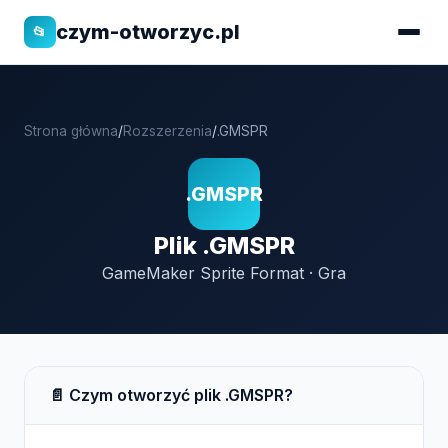
czym-otworzyc.pl
📂
Strona główna
/
Rozszerzenia
/
.GMSPR
.GMSPR
Plik .GMSPR
GameMaker Sprite Format · Gra
📄 Czym otworzyć plik .GMSPR?