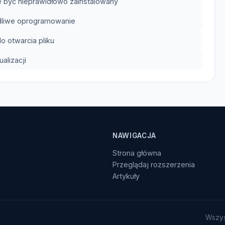
 być nieprawidłowo zainstalowany
odliwe oprogramowanie
 otwarcia pliku
lizacji
NAWIGACJA
Strona główna
Przeglądaj rozszerzenia
Artykuły
Wszys