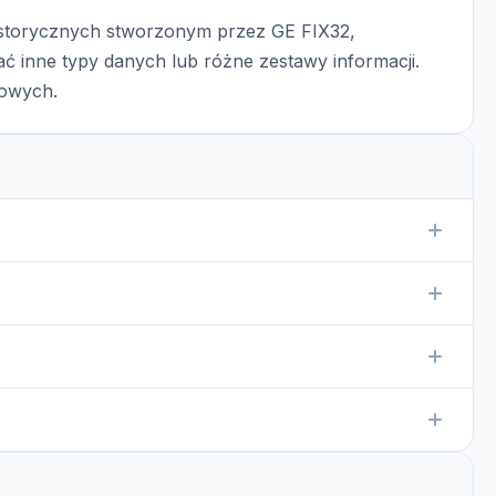
historycznych stworzonym przez GE FIX32,
ć inne typy danych lub różne zestawy informacji.
łowych.
GE FIX32, który przechowuje historyczne informacje o
 FIX32, które obsługuje różne formaty danych
 w podobny sposób jak w przypadku pliku .H04, za
twieranie tylko w zaufanym oprogramowaniu, aby zapewnić