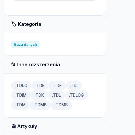
🏷️ Kategoria
Baza danych
📂 Inne rozszerzenia
.TDDD
.TDE
.TDF
.TDI
.TDIM
.TDK
.TDL
.TDLOG
.TDM
.TDMB
.TDMS
📰 Artykuły