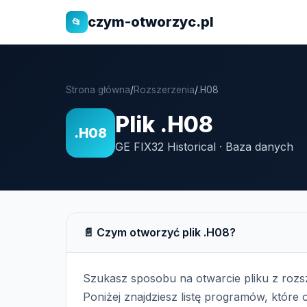
czym-otworzyc.pl
📂
Strona główna
/
Rozszerzenia
/
.H08
Plik .H08
.H08
GE FIX32 Historical · Baza danych
📄 Czym otworzyć plik .H08?
Szukasz sposobu na otwarcie pliku z roz
Poniżej znajdziesz listę programów, które o