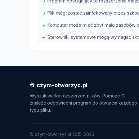
Program obsługujący to rozszerzenie może
Plik mógł zostać zainfekowany przez szk
Komputer może mieć zbyt mało zasobów do
Sterowniki systemowe mogą wymagać aktua
📂 czym-otworzyc.pl
Wyszukiwarka rozszerzeń plików. Pomoże Ci
znaleźć odpowiedni program do otwarcia każdego
typu pliku.
© czym-otworzyc.pl 2015–2026