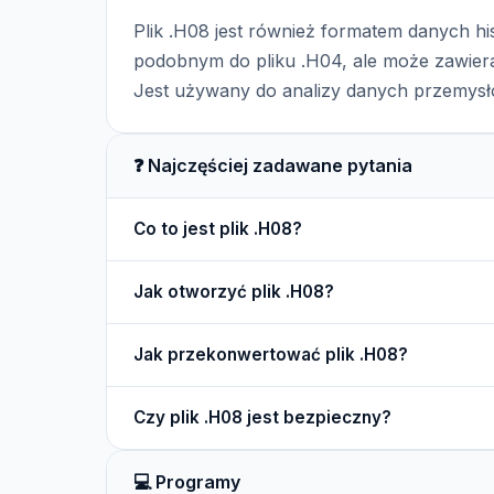
Plik .H08 jest również formatem danych 
podobnym do pliku .H04, ale może zawiera
Jest używany do analizy danych przemys
❓ Najczęściej zadawane pytania
Co to jest plik .H08?
Plik .H08 to kolejny format danych w systemie 
Jak otworzyć plik .H08?
wydajności systemów.
Plik .H08 można otworzyć w oprogramowaniu GE
Jak przekonwertować plik .H08?
historycznych.
Konwersja pliku .H08 może być przeprowadzona
Czy plik .H08 jest bezpieczny?
pomocą narzędzi w GE FIX32.
Pliki .H08 są bezpieczne, ale zaleca się ich o
💻 Programy
poprawność analizy.