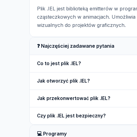
Plik .IEL jest biblioteką emitterów w progr
cząsteczkowych w animacjach. Umożliwia
wizualnych do projektów graficznych.
❓ Najczęściej zadawane pytania
Co to jest plik .IEL?
Plik .IEL to biblioteka emitterów dla ParticleIll
Jak otworzyć plik .IEL?
wykorzystania w projektach graficznych.
Plik .IEL można otworzyć tylko w programie Parti
Jak przekonwertować plik .IEL?
załadować plik w aplikacji.
Pliki .IEL nie są zazwyczaj konwertowane, ponie
Czy plik .IEL jest bezpieczny?
Można jednak eksperymentować z efektami w 
Pliki .IEL są zazwyczaj bezpieczne, jeśli poch
💻 Programy
ostrożność przy otwieraniu plików z nieznanych