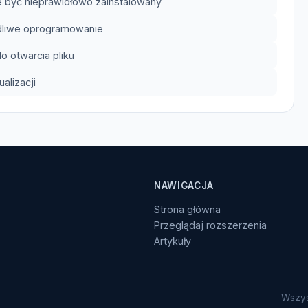
 być nieprawidłowo zainstalowany
odliwe oprogramowanie
 otwarcia pliku
lizacji
NAWIGACJA
Strona główna
Przeglądaj rozszerzenia
Artykuły
Wszys