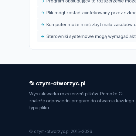
Program obsługujący to rozszerzenie może
Plik mógł zostać zainfekowany przez szk
Komputer może mieć zbyt mało zasobów do
Sterowniki systemowe mogą wymagać aktua
📂 czym-otworzyc.pl
Wyszukiwarka rozszerzeń plików. Pomoże Ci
znaleźć odpowiedni program do otwarcia każdego
typu pliku.
© czym-otworzyc.pl 2015–2026