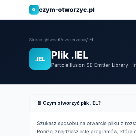
czym-otworzyc.pl
📂
Strona główna
/
Rozszerzenia
/
.IEL
Plik .IEL
.IEL
ParticleIllusion SE Emitter Library · 
📄 Czym otworzyć plik .IEL?
Szukasz sposobu na otwarcie pliku z roz
Poniżej znajdziesz listę programów, które o