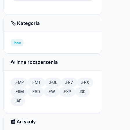
🏷️ Kategoria
Inne
📂 Inne rozszerzenia
.FMP
.FMT
.FOL
.FP7
.FPX
.FRM
.FSD
.FW
.FXP
.I3D
.IAF
📰 Artykuły