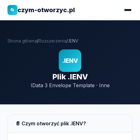
czym-otworzyc.pl
📂
Strona główna
/
Rozszerzenia
/
.IENV
.IENV
Plik .IENV
IData 3 Envelope Template · Inne
📄 Czym otworzyć plik .IENV?