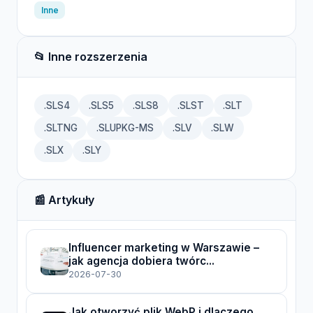
Inne
📂 Inne rozszerzenia
.SLS4
.SLS5
.SLS8
.SLST
.SLT
.SLTNG
.SLUPKG-MS
.SLV
.SLW
.SLX
.SLY
📰 Artykuły
Influencer marketing w Warszawie –
jak agencja dobiera twórc...
2026-07-30
Jak otworzyć plik WebP i dlaczego