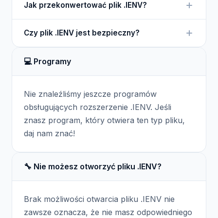
Jak przekonwertować plik .IENV?
IData 3 lub odpowiednie oprogramowanie, które
obsługuje ten format.
Pliki .IENV są specyficzne dla IData 3 i nie są
Czy plik .IENV jest bezpieczny?
zazwyczaj konwertowane. Można je edytować w
odpowiednim oprogramowaniu.
Pliki .IENV są bezpieczne, ale mogą zawierać
💻 Programy
wrażliwe dane. Zawsze warto zachować
ostrożność przy ich udostępnianiu.
Nie znaleźliśmy jeszcze programów
obsługujących rozszerzenie .IENV. Jeśli
znasz program, który otwiera ten typ pliku,
daj nam znać!
🔧 Nie możesz otworzyć pliku .IENV?
Brak możliwości otwarcia pliku .IENV nie
zawsze oznacza, że nie masz odpowiedniego