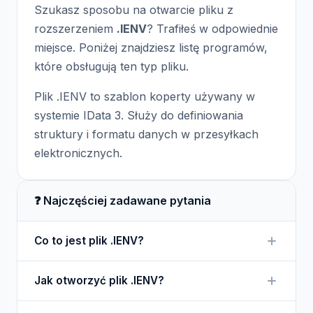
Szukasz sposobu na otwarcie pliku z
rozszerzeniem
.IENV
? Trafiłeś w odpowiednie
miejsce. Poniżej znajdziesz listę programów,
które obsługują ten typ pliku.
Plik .IENV to szablon koperty używany w
systemie IData 3. Służy do definiowania
struktury i formatu danych w przesyłkach
elektronicznych.
❓ Najczęściej zadawane pytania
Co to jest plik .IENV?
Plik .IENV to szablon koperty w systemie IData 3,
Jak otworzyć plik .IENV?
który określa format i strukturę danych w
przesyłanych plikach.
Aby otworzyć plik .IENV, potrzebny jest system