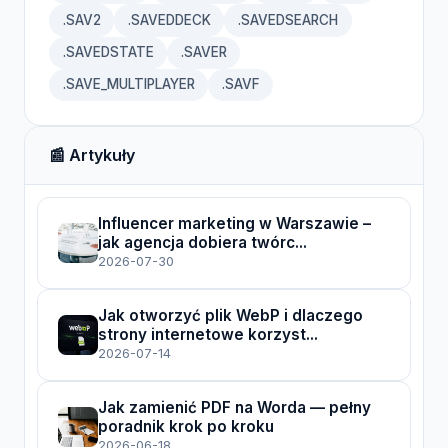
.SAV2
.SAVEDDECK
.SAVEDSEARCH
.SAVEDSTATE
.SAVER
.SAVE_MULTIPLAYER
.SAVF
📰 Artykuły
Influencer marketing w Warszawie –
jak agencja dobiera twórc...
2026-07-30
Jak otworzyć plik WebP i dlaczego
strony internetowe korzyst...
2026-07-14
Jak zamienić PDF na Worda — pełny
poradnik krok po kroku
2026-06-18