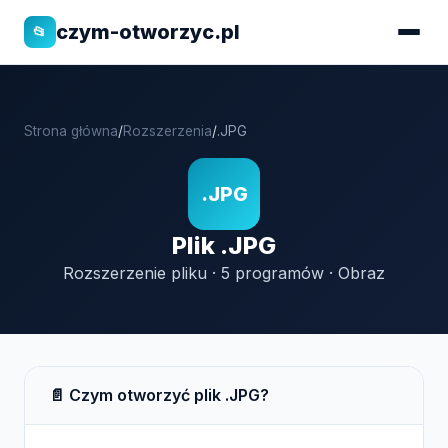
czym-otworzyc.pl
📂
Strona główna
/
Rozszerzenia
/
.JPG
.JPG
Plik .JPG
Rozszerzenie pliku · 5 programów · Obraz
📄 Czym otworzyć plik .JPG?