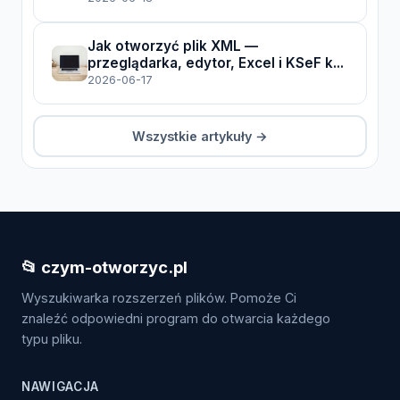
Jak otworzyć plik XML —
przeglądarka, edytor, Excel i KSeF k...
2026-06-17
Wszystkie artykuły →
📂 czym-otworzyc.pl
Wyszukiwarka rozszerzeń plików. Pomoże Ci
znaleźć odpowiedni program do otwarcia każdego
typu pliku.
NAWIGACJA