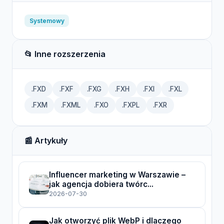
Systemowy
📂 Inne rozszerzenia
.FXD
.FXF
.FXG
.FXH
.FXI
.FXL
.FXM
.FXML
.FXO
.FXPL
.FXR
📰 Artykuły
Influencer marketing w Warszawie –
jak agencja dobiera twórc...
2026-07-30
Jak otworzyć plik WebP i dlaczego