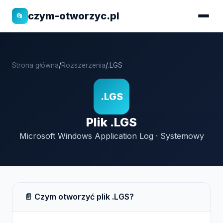
czym-otworzyc.pl
📂
Strona główna
/
Rozszerzenia
/
.LGS
.LGS
Plik .LGS
Microsoft Windows Application Log · Systemowy
📄 Czym otworzyć plik .LGS?