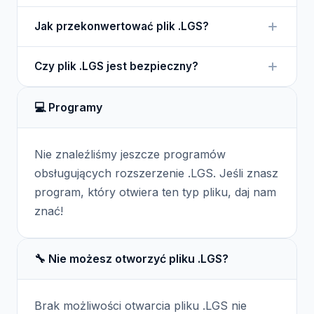
Windows. Umożliwia to programistom oraz
Plik .LGS można otworzyć w edytorze tekstu, takim
administratorom lepsze zrozumienie problemów,
Jak przekonwertować plik .LGS?
jak Notepad, lub przy użyciu programów do analizy
które mogą występować.
dzienników. Niektóre narzędzia systemowe mogą
Konwersja pliku .LGS na inny format nie jest
również umożliwiać przeglądanie tych plików.
Czy plik .LGS jest bezpieczny?
standardową praktyką, ponieważ jest on używany
głównie do analizy w kontekście aplikacji. Można
Plik .LGS jest generalnie bezpieczny, ponieważ
jednak skopiować jego zawartość do innych
💻 Programy
zawiera informacje o działaniach aplikacji. Ważne
formatów tekstowych.
jest jednak, aby zachować ostrożność i
sprawdzać, skąd pochodzi dany plik.
Nie znaleźliśmy jeszcze programów
obsługujących rozszerzenie .LGS. Jeśli znasz
program, który otwiera ten typ pliku, daj nam
znać!
🔧 Nie możesz otworzyć pliku .LGS?
Brak możliwości otwarcia pliku .LGS nie