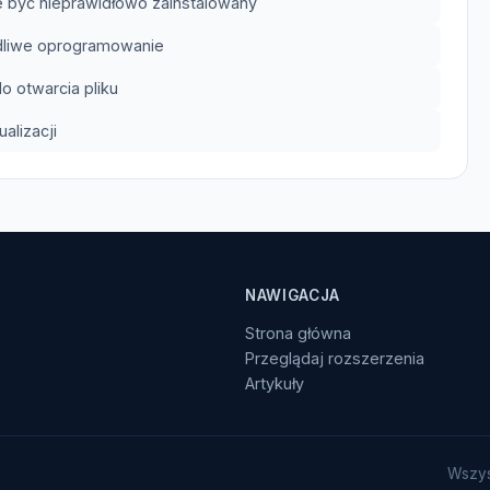
 być nieprawidłowo zainstalowany
odliwe oprogramowanie
 otwarcia pliku
lizacji
NAWIGACJA
Strona główna
Przeglądaj rozszerzenia
Artykuły
Wszys