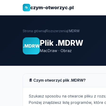
czym-otworzyc.pl
📂
Strona główna
/
Rozszerzenia
/
.MDRW
Plik .MDRW
.MDRW
MacDraw · Obraz
📄 Czym otworzyć plik .MDRW?
Szukasz sposobu na otwarcie pliku z roz
Poniżej znajdziesz listę programów, które o