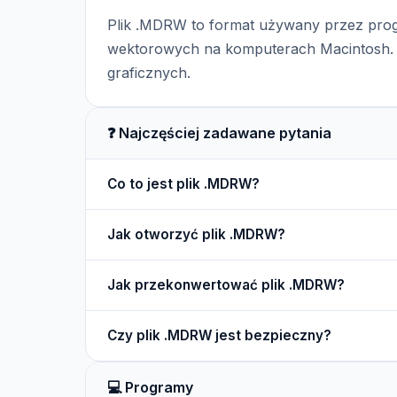
Plik .MDRW to format używany przez pro
wektorowych na komputerach Macintosh. U
graficznych.
❓ Najczęściej zadawane pytania
Co to jest plik .MDRW?
Plik .MDRW to format graficzny używany przez 
Jak otworzyć plik .MDRW?
rysunków wektorowych.
Aby otworzyć plik .MDRW, musisz mieć zainstal
Jak przekonwertować plik .MDRW?
Aby przekonwertować plik .MDRW, możesz użyć 
Czy plik .MDRW jest bezpieczny?
i zapisać go w innym, bardziej popularnym form
Pliki .MDRW są zazwyczaj bezpieczne, ale zaws
💻 Programy
złośliwych treści.