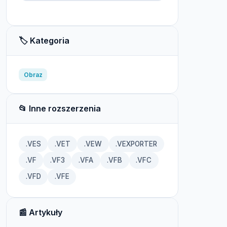
🏷️ Kategoria
Obraz
📂 Inne rozszerzenia
.VES
.VET
.VEW
.VEXPORTER
.VF
.VF3
.VFA
.VFB
.VFC
.VFD
.VFE
📰 Artykuły