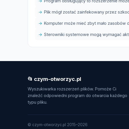
Program obsługujący to rozszerzenie może
Plik mógł zostać zainfekowany przez szk
Komputer może mieć zbyt mało zasobów do
Sterowniki systemowe mogą wymagać aktua
📂 czym-otworzyc.pl
Wyszukiwarka rozszerzeń plików. Pomoże Ci
znaleźć odpowiedni program do otwarcia każdego
typu pliku.
© czym-otworzyc.pl 2015–2026