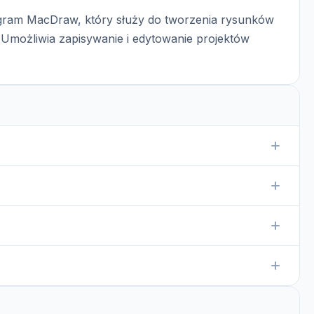
gram MacDraw, który służy do tworzenia rysunków
możliwia zapisywanie i edytowanie projektów
MacDraw, który pozwala na tworzenie i edytowanie
owany program MacDraw lub kompatybilny edytor graficzny.
oprogramowania graficznego, które obsługuje ten format,
acie.
ze warto sprawdzić ich źródło, aby uniknąć niepożądanych