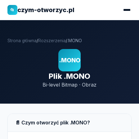
czym-otworzyc.pl
📂
Strona główna
/
Rozszerzenia
/
.MONO
.MONO
Plik .MONO
Bi-level Bitmap · Obraz
📄 Czym otworzyć plik .MONO?