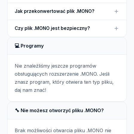
Plik .MONO można otworzyć w specjalistycznych
Jak przekonwertować plik .MONO?
programach graficznych lub edytorach obrazów,
które obsługują formaty bi-level.
Aby przekonwertować plik .MONO, można użyć
Czy plik .MONO jest bezpieczny?
oprogramowania graficznego, które obsługuje
różne formaty oraz konwersję do innych typów
Tak, pliki .MONO są zazwyczaj bezpieczne, ale jak
obrazów.
💻 Programy
w przypadku każdego pliku, należy zachować
ostrożność przy otwieraniu ich z nieznanych źródeł.
Nie znaleźliśmy jeszcze programów
obsługujących rozszerzenie .MONO. Jeśli
znasz program, który otwiera ten typ pliku,
daj nam znać!
🔧 Nie możesz otworzyć pliku .MONO?
Brak możliwości otwarcia pliku .MONO nie