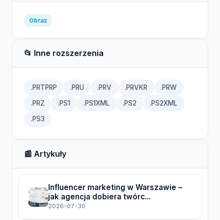
Obraz
📂 Inne rozszerzenia
.PRTPRP
.PRU
.PRV
.PRVKR
.PRW
.PRZ
.PS1
.PS1XML
.PS2
.PS2XML
.PS3
📰 Artykuły
Influencer marketing w Warszawie –
jak agencja dobiera twórc...
2026-07-30