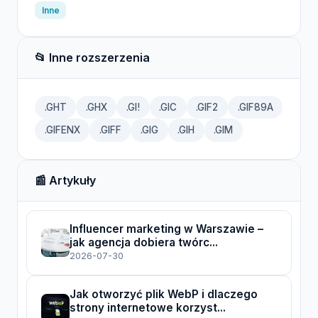
Inne
📂 Inne rozszerzenia
.GHT
.GHX
.GI!
.GIC
.GIF2
.GIF89A
.GIFENX
.GIFF
.GIG
.GIH
.GIM
📰 Artykuły
Influencer marketing w Warszawie –
jak agencja dobiera twórc...
2026-07-30
Jak otworzyć plik WebP i dlaczego
strony internetowe korzyst...