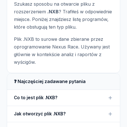
Szukasz sposobu na otwarcie pliku z
rozszerzeniem
.NXB
? Trafiłeś w odpowiednie
miejsce. Poniżej znajdziesz listę programów,
które obsługują ten typ pliku.
Plik .NXB to surowe dane zbierane przez
oprogramowanie Nexus Race. Używany jest
głównie w kontekście analiz i raportów z
wyścigów.
❓ Najczęściej zadawane pytania
Co to jest plik .NXB?
Plik .NXB zawiera surowe dane z wyścigów, które
Jak otworzyć plik .NXB?
są zbierane przez oprogramowanie Nexus Race.
Aby otworzyć plik .NXB, potrzebujesz