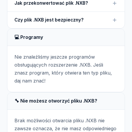
Jak przekonwertować plik .NXB?
oprogramowania Nexus Race, które umożliwia
analizę tych danych.
Przekonwertowanie pliku .NXB na inny format może
Czy plik .NXB jest bezpieczny?
wymagać specjalistycznego oprogramowania do
analizy danych wyścigowych.
Pliki .NXB są zazwyczaj bezpieczne, ale powinny
💻 Programy
być przechowywane w odpowiednich warunkach,
aby uniknąć utraty danych.
Nie znaleźliśmy jeszcze programów
obsługujących rozszerzenie .NXB. Jeśli
znasz program, który otwiera ten typ pliku,
daj nam znać!
🔧 Nie możesz otworzyć pliku .NXB?
Brak możliwości otwarcia pliku .NXB nie
zawsze oznacza, że nie masz odpowiedniego