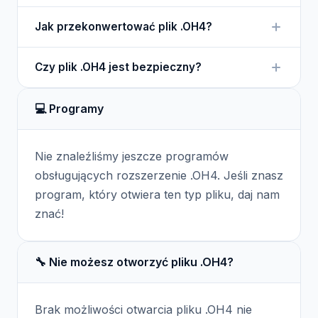
materiałów edukacyjnych.
Plik .OH4 można otworzyć tylko w programie
Jak przekonwertować plik .OH4?
Overhoor, który jest dedykowany do nauki
języków.
Aby przekonwertować plik .OH4, można skorzystać
Czy plik .OH4 jest bezpieczny?
z opcji eksportu lub konwersji w programie
Overhoor.
Plik .OH4 jest bezpieczny, jeśli pochodzi z
💻 Programy
zaufanego źródła. Należy być ostrożnym przy
plikach z nieznanych źródeł.
Nie znaleźliśmy jeszcze programów
obsługujących rozszerzenie .OH4. Jeśli znasz
program, który otwiera ten typ pliku, daj nam
znać!
🔧 Nie możesz otworzyć pliku .OH4?
Brak możliwości otwarcia pliku .OH4 nie