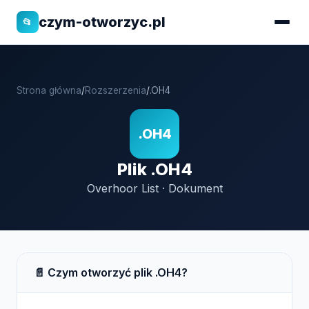
czym-otworzyc.pl
📂
Strona główna
/
Rozszerzenia
/
.OH4
.OH4
Plik .OH4
Overhoor List · Dokument
📄 Czym otworzyć plik .OH4?