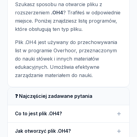
Szukasz sposobu na otwarcie pliku z
rozszerzeniem
.OH4
? Trafiłeś w odpowiednie
miejsce. Poniżej znajdziesz listę programów,
które obsługują ten typ pliku.
Plik .OH4 jest używany do przechowywania
list w programie Overhoor, przeznaczonym
do nauki słówek i innych materiałów
edukacyjnych. Umożliwia efektywne
zarządzanie materiałem do nauki.
❓ Najczęściej zadawane pytania
Co to jest plik .OH4?
Plik .OH4 to dokument stworzony przez program
Jak otworzyć plik .OH4?
Overhoor, który zawiera listy słówek lub innych