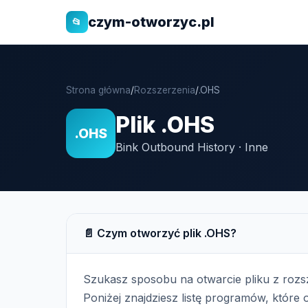
czym-otworzyc.pl
📂
Strona główna
/
Rozszerzenia
/
.OHS
Plik .OHS
.OHS
Bink Outbound History · Inne
📄 Czym otworzyć plik .OHS?
Szukasz sposobu na otwarcie pliku z roz
Poniżej znajdziesz listę programów, które o