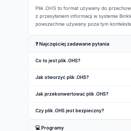
Plik .OHS to format używany do przechowy
z przesyłaniem informacji w systemie Binkle
powszechnie używany poza tym kontekst
❓ Najczęściej zadawane pytania
Co to jest plik .OHS?
Plik .OHS jest formatem używanym do przechowyw
Jak otworzyć plik .OHS?
przesyłanych danych w systemach Binkley.
Aby otworzyć plik .OHS, potrzebujesz odpowied
Jak przekonwertować plik .OHS?
najczęściej programów związanych z Binkley.
Konwersja plików .OHS może wymagać specjalis
Czy plik .OHS jest bezpieczny?
format do bardziej powszechnych formatów, takich
Plik .OHS sam w sobie nie jest złośliwy, ale za
💻 Programy
upewnić się, że nie zawierają wirusów.