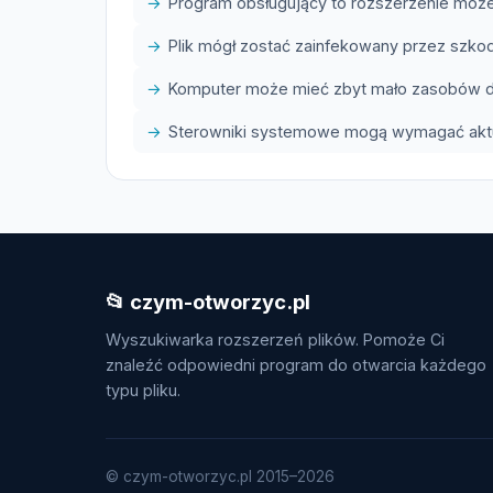
Program obsługujący to rozszerzenie może
Plik mógł zostać zainfekowany przez szk
Komputer może mieć zbyt mało zasobów do
Sterowniki systemowe mogą wymagać aktua
📂 czym-otworzyc.pl
Wyszukiwarka rozszerzeń plików. Pomoże Ci
znaleźć odpowiedni program do otwarcia każdego
typu pliku.
© czym-otworzyc.pl 2015–2026