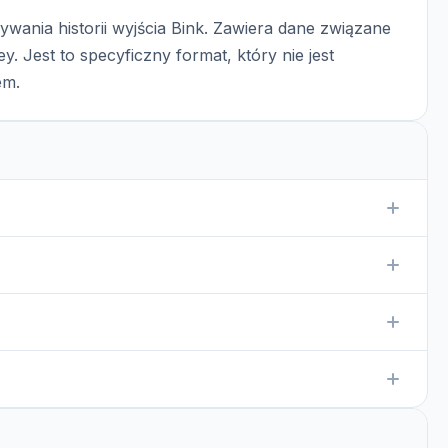
wania historii wyjścia Bink. Zawiera dane związane
y. Jest to specyficzny format, który nie jest
em.
ania historii wyjścia Bink. Zawiera informacje o
niego oprogramowania, które wspiera ten format,
tycznego oprogramowania, które potrafi przekształcić ten
 jak .txt lub .csv.
wsze warto skanować pliki pobrane z nieznanych źródeł, aby