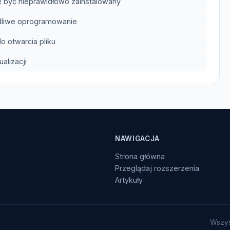
 być nieprawidłowo zainstalowany
odliwe oprogramowanie
 otwarcia pliku
lizacji
NAWIGACJA
Strona główna
Przeglądaj rozszerzenia
Artykuły
Wszys