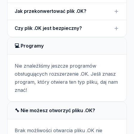
przechowywania i edytowania tekstów.
Aby otworzyć plik .OK, należy użyć programu Qedit
Jak przekonwertować plik .OK?
lub innego edytora tekstu, który obsługuje ten
format.
Plik .OK można przekonwertować na inny format
Czy plik .OK jest bezpieczny?
tekstowy przy użyciu funkcji eksportu w edytorze
Qedit lub używając specjalnych narzędzi do
Plik .OK jest bezpieczny, pod warunkiem, że
konwersji plików.
💻 Programy
pochodzi z zaufanego źródła. Zawsze warto
skanować pliki w poszukiwaniu wirusów przed ich
otwarciem.
Nie znaleźliśmy jeszcze programów
obsługujących rozszerzenie .OK. Jeśli znasz
program, który otwiera ten typ pliku, daj nam
znać!
🔧 Nie możesz otworzyć pliku .OK?
Brak możliwości otwarcia pliku .OK nie