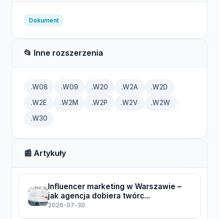
Dokument
📂 Inne rozszerzenia
.W08
.W09
.W20
.W2A
.W2D
.W2E
.W2M
.W2P
.W2V
.W2W
.W30
📰 Artykuły
Influencer marketing w Warszawie –
jak agencja dobiera twórc...
2026-07-30