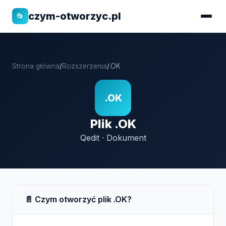
czym-otworzyc.pl
📂
Strona główna
/
Rozszerzenia
/
.OK
.OK
Plik .OK
Qedit · Dokument
📄 Czym otworzyć plik .OK?