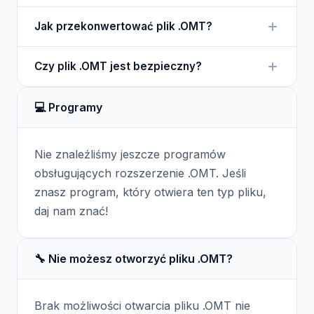
tworzenie i zarządzanie obiektami w złożonych
Plik .OMT można otworzyć za pomocą
systemach.
Jak przekonwertować plik .OMT?
oprogramowania do modelowania, które obsługuje
format OMT. Wymaga to odpowiednich narzędzi do
Konwersja pliku .OMT może wymagać
pracy z symulacjami.
Czy plik .OMT jest bezpieczny?
specjalistycznego oprogramowania, które
obsługuje różne formaty modelowania. Najlepiej
Pliki .OMT są zazwyczaj bezpieczne, pod
skonsultować się z dokumentacją używanego
💻 Programy
warunkiem że pochodzą z zaufanych źródeł.
oprogramowania.
Zawsze warto zachować ostrożność przed ich
użyciem.
Nie znaleźliśmy jeszcze programów
obsługujących rozszerzenie .OMT. Jeśli
znasz program, który otwiera ten typ pliku,
daj nam znać!
🔧 Nie możesz otworzyć pliku .OMT?
Brak możliwości otwarcia pliku .OMT nie