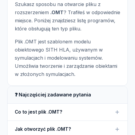
Szukasz sposobu na otwarcie pliku z
rozszerzeniem
.OMT
? Trafiłeś w odpowiednie
miejsce. Poniżej znajdziesz listę programów,
które obsługują ten typ pliku.
Plik .OMT jest szablonem modelu
obiektowego SITH HLA, używanym w
symulacjach i modelowaniu systemów.
Umożliwia tworzenie i zarządzanie obiektami
w złożonych symulacjach.
❓ Najczęściej zadawane pytania
Co to jest plik .OMT?
Plik .OMT to szablon stosowany w modelowaniu
Jak otworzyć plik .OMT?
obiektowym w kontekście symulacji. Ułatwia