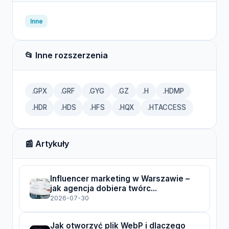
Inne
📂 Inne rozszerzenia
.GPX
.GRF
.GYG
.GZ
.H
.HDMP
.HDR
.HDS
.HFS
.HQX
.HTACCESS
📰 Artykuły
Influencer marketing w Warszawie –
jak agencja dobiera twórc...
2026-07-30
Jak otworzyć plik WebP i dlaczego