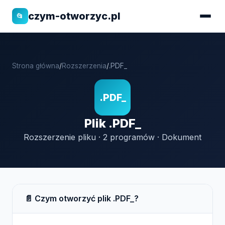
czym-otworzyc.pl
📂
Strona główna
/
Rozszerzenia
/
.PDF_
.PDF_
Plik .PDF_
Rozszerzenie pliku · 2 programów · Dokument
📄 Czym otworzyć plik .PDF_?