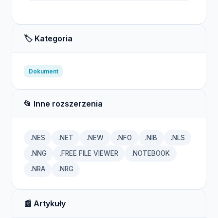
🏷️ Kategoria
Dokument
📂 Inne rozszerzenia
.NES
.NET
.NEW
.NFO
.NIB
.NLS
.NNG
.FREE FILE VIEWER
.NOTEBOOK
.NRA
.NRG
📰 Artykuły