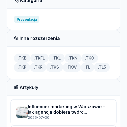
🏷️ Kategoria
Prezentacja
📂 Inne rozszerzenia
.TKB
.TKFL
.TKL
.TKN
.TKO
.TKP
.TKR
.TKS
.TKW
.TL
.TL5
📰 Artykuły
Influencer marketing w Warszawie –
jak agencja dobiera twórc...
2026-07-30