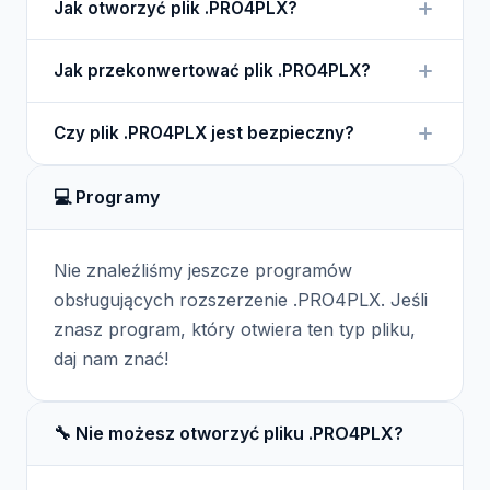
Jak otworzyć plik .PRO4PLX?
zawiera wszystkie elementy playlisty w
ProPresenter.
Aby otworzyć plik .PRO4PLX, musisz mieć
Jak przekonwertować plik .PRO4PLX?
zainstalowany program ProPresenter.
W ProPresenter można eksportować playlisty do
Czy plik .PRO4PLX jest bezpieczny?
innych formatów, co pozwala na konwersję pliku
.PRO4PLX.
Tak, pliki .PRO4PLX są zazwyczaj bezpieczne, gdy
💻 Programy
pochodzą z zaufanych źródeł.
Nie znaleźliśmy jeszcze programów
obsługujących rozszerzenie .PRO4PLX. Jeśli
znasz program, który otwiera ten typ pliku,
daj nam znać!
🔧 Nie możesz otworzyć pliku .PRO4PLX?