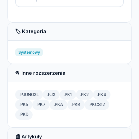
🏷️ Kategoria
Systemowy
📂 Inne rozszerzenia
.PJUNOXL
.PJX
.PK1
.PK2
.PK4
.PK5
.PK7
.PKA
.PKB
.PKCS12
.PKD
📰 Artykuły