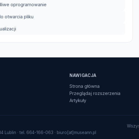
odliwe oprogramowanie
 otwarcia pliku
lizacji
NAWIGACJA
Strona główna
Przeglądaj rozszerzenia
Artykuły
Wszys
Lublin · tel. 664-166-063 · biuro[at]museann.pl