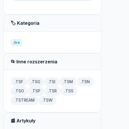
🏷️ Kategoria
Gra
📂 Inne rozszerzenia
.TSF
.TSG
.TSI
.TSM
.TSN
.TSO
.TSP
.TSR
.TSS
.TSTREAM
.TSW
📰 Artykuły