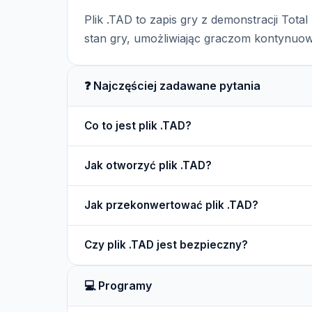
Plik .TAD to zapis gry z demonstracji Total 
stan gry, umożliwiając graczom kontynuo
❓ Najczęściej zadawane pytania
Co to jest plik .TAD?
Plik .TAD to format używany do zapisywania sta
Jak otworzyć plik .TAD?
powracać do wcześniejszych momentów w grz
Plik .TAD można otworzyć poprzez uruchomienie g
Jak przekonwertować plik .TAD?
Nie ma standardowych narzędzi do konwersji pl
Czy plik .TAD jest bezpieczny?
innym formacie, jeśli gra na to pozwala.
Pliki .TAD są bezpieczne, o ile pochodzą z zauf
💻 Programy
otwarciem.