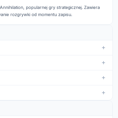
Annihilation, popularnej gry strategicznej. Zawiera
wanie rozgrywki od momentu zapisu.
nów gry w Total Annihilation. Dzięki niemu gracze mogą
e.
ry Total Annihilation i załadowanie zapisu z menu gry.
ików .TAD, ale można je załadować w grze i zapisać w
anego źródła. Zawsze warto skanować pliki przed ich