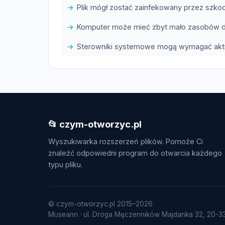
Plik mógł zostać zainfekowany przez szk
Komputer może mieć zbyt mało zasobów do
Sterowniki systemowe mogą wymagać aktua
📂 czym-otworzyc.pl
Wyszukiwarka rozszerzeń plików. Pomoże Ci
znaleźć odpowiedni program do otwarcia każdego
typu pliku.
© czym-otworzyc.pl 2015–2026
Museann · ul. Droga Męczenników Majdanka 32, 20-334 