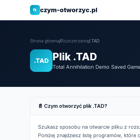
czym-otworzyc.pl
📂
Strona główna
/
Rozszerzenia
/
.TAD
Plik .TAD
.TAD
Total Annihilation Demo Saved Game
📄 Czym otworzyć plik .TAD?
Szukasz sposobu na otwarcie pliku z roz
Poniżej znajdziesz listę programów, które o