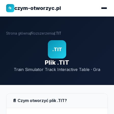
czym-otworzyc.pl
📂
Strona główna
/
Rozszerzenia
/
.TIT
.TIT
Plik .TIT
Train Simulator Track Interactive Table · Gra
📄 Czym otworzyć plik .TIT?