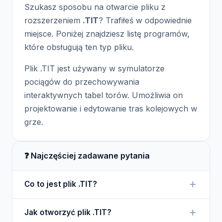
Szukasz sposobu na otwarcie pliku z
rozszerzeniem
.TIT
? Trafiłeś w odpowiednie
miejsce. Poniżej znajdziesz listę programów,
które obsługują ten typ pliku.
Plik .TIT jest używany w symulatorze
pociągów do przechowywania
interaktywnych tabel torów. Umożliwia on
projektowanie i edytowanie tras kolejowych w
grze.
❓ Najczęściej zadawane pytania
Co to jest plik .TIT?
Plik .TIT to format pliku używany w symulatorze
Jak otworzyć plik .TIT?
pociągów do przechowywania informacji o torach.