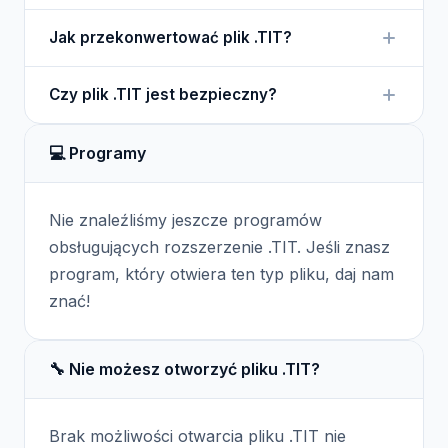
Plik .TIT można otworzyć za pomocą aplikacji
Jak przekonwertować plik .TIT?
symulatora pociągów, która obsługuje ten format.
Nie ma powszechnych narzędzi do konwersji
Czy plik .TIT jest bezpieczny?
plików .TIT, ponieważ są one specyficzne dla
danej gry.
Pliki .TIT są zazwyczaj bezpieczne, ale powinny
💻 Programy
być pobierane tylko z oficjalnych źródeł.
Nie znaleźliśmy jeszcze programów
obsługujących rozszerzenie .TIT. Jeśli znasz
program, który otwiera ten typ pliku, daj nam
znać!
🔧 Nie możesz otworzyć pliku .TIT?
Brak możliwości otwarcia pliku .TIT nie