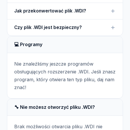
stworzonych w WINDEV.
Plik .WDI można otworzyć w środowisku WINDEV,
Jak przekonwertować plik .WDI?
gdzie można go edytować lub przeglądać.
Pliki .WDI są specyficzne dla WINDEV i nie
Czy plik .WDI jest bezpieczny?
wymagają konwersji, ale mogą być używane w
innych projektach stworzonych w tym narzędziu.
Pliki .WDI powinny być pobierane z zaufanych
💻 Programy
źródeł, aby zapewnić bezpieczeństwo aplikacji.
Nie znaleźliśmy jeszcze programów
obsługujących rozszerzenie .WDI. Jeśli znasz
program, który otwiera ten typ pliku, daj nam
znać!
🔧 Nie możesz otworzyć pliku .WDI?
Brak możliwości otwarcia pliku .WDI nie