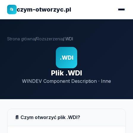
czym-otworzyc.pl
📂
Strona główna
/
Rozszerzenia
/
.WDI
.WDI
Plik .WDI
WINDEV Component Description · Inne
📄 Czym otworzyć plik .WDI?