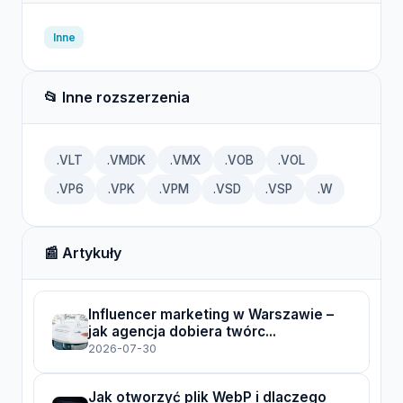
Inne
📂 Inne rozszerzenia
.VLT
.VMDK
.VMX
.VOB
.VOL
.VP6
.VPK
.VPM
.VSD
.VSP
.W
📰 Artykuły
Influencer marketing w Warszawie –
jak agencja dobiera twórc...
2026-07-30
Jak otworzyć plik WebP i dlaczego