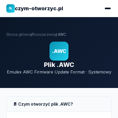
czym-otworzyc.pl
📂
Strona główna
/
Rozszerzenia
/
.AWC
.AWC
Plik .AWC
Emulex AWC Firmware Update Format · Systemowy
📄 Czym otworzyć plik .AWC?