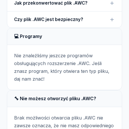
działania.
Jak przekonwertować plik .AWC?
tradycyjny sposób, lecz do użycia w procesie
aktualizacji urządzeń Emulex. Wymaga
Plik .AWC nie jest przeznaczony do konwersji,
odpowiedniego oprogramowania.
Czy plik .AWC jest bezpieczny?
ponieważ służy do specyficznych aktualizacji.
Należy go używać zgodnie z instrukcjami
Pliki .AWC są zazwyczaj bezpieczne, o ile
producenta.
💻 Programy
pochodzą z oficjalnych źródeł Emulex. Zawsze
warto weryfikować źródło pliku przed jego
użyciem.
Nie znaleźliśmy jeszcze programów
obsługujących rozszerzenie .AWC. Jeśli
znasz program, który otwiera ten typ pliku,
daj nam znać!
🔧 Nie możesz otworzyć pliku .AWC?
Brak możliwości otwarcia pliku .AWC nie
zawsze oznacza, że nie masz odpowiedniego