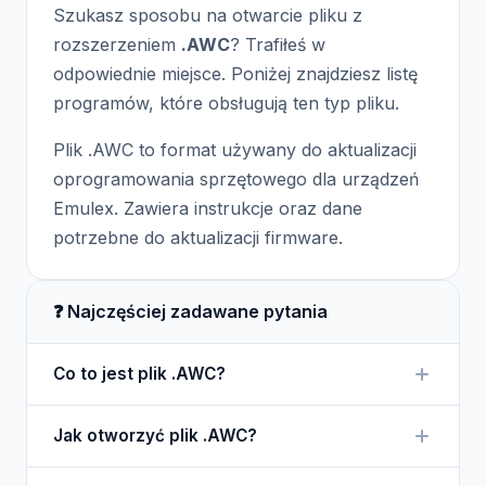
Szukasz sposobu na otwarcie pliku z
rozszerzeniem
.AWC
? Trafiłeś w
odpowiednie miejsce. Poniżej znajdziesz listę
programów, które obsługują ten typ pliku.
Plik .AWC to format używany do aktualizacji
oprogramowania sprzętowego dla urządzeń
Emulex. Zawiera instrukcje oraz dane
potrzebne do aktualizacji firmware.
❓ Najczęściej zadawane pytania
Co to jest plik .AWC?
Plik .AWC to format, który przechowuje dane
Jak otworzyć plik .AWC?
potrzebne do aktualizacji firmware dla urządzeń
Emulex, co jest niezbędne dla ich prawidłowego
Plik .AWC nie jest przeznaczony do otwierania w