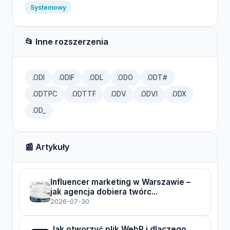
Systemowy
📂 Inne rozszerzenia
.ODI
.ODIF
.ODL
.ODO
.ODT#
.ODTPC
.ODTTF
.ODV
.ODVI
.ODX
.OD_
📰 Artykuły
Influencer marketing w Warszawie –
jak agencja dobiera twórc...
2026-07-30
Jak otworzyć plik WebP i dlaczego