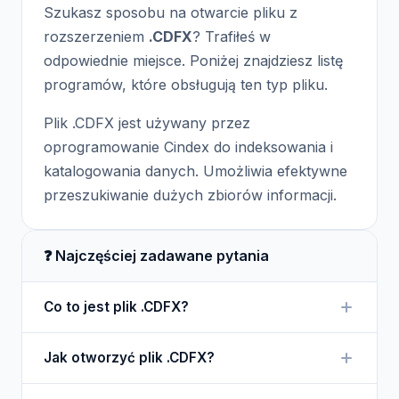
Szukasz sposobu na otwarcie pliku z
rozszerzeniem
.CDFX
? Trafiłeś w
odpowiednie miejsce. Poniżej znajdziesz listę
programów, które obsługują ten typ pliku.
Plik .CDFX jest używany przez
oprogramowanie Cindex do indeksowania i
katalogowania danych. Umożliwia efektywne
przeszukiwanie dużych zbiorów informacji.
❓ Najczęściej zadawane pytania
Co to jest plik .CDFX?
Plik .CDFX to format używany przez program
Jak otworzyć plik .CDFX?
Cindex do tworzenia indeksów dla danych. Jest to
narzędzie przydatne w zarządzaniu dużymi
Plik .CDFX można otworzyć za pomocą programu