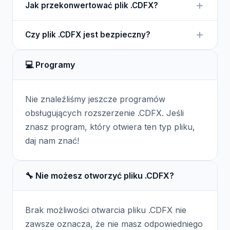
zbiorami informacji.
Jak przekonwertować plik .CDFX?
Cindex, który jest specjalnie zaprojektowany do
pracy z tym formatem.
Konwersja pliku .CDFX może wymagać użycia
Czy plik .CDFX jest bezpieczny?
oprogramowania Cindex lub innych narzędzi do
zarządzania danymi, które wspierają ten format.
Plik .CDFX sam w sobie nie zawiera złośliwego
💻 Programy
oprogramowania, ale zawsze warto zachować
ostrożność przy otwieraniu plików z nieznanych
źródeł.
Nie znaleźliśmy jeszcze programów
obsługujących rozszerzenie .CDFX. Jeśli
znasz program, który otwiera ten typ pliku,
daj nam znać!
🔧 Nie możesz otworzyć pliku .CDFX?
Brak możliwości otwarcia pliku .CDFX nie
zawsze oznacza, że nie masz odpowiedniego