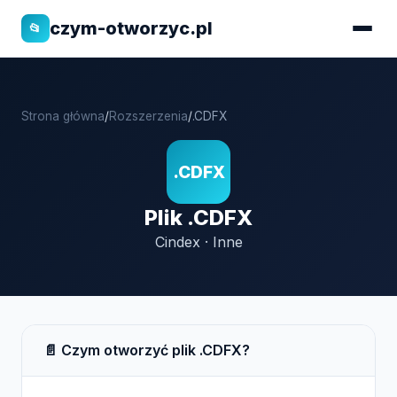
czym-otworzyc.pl
📂
Strona główna
/
Rozszerzenia
/
.CDFX
.CDFX
Plik .CDFX
Cindex · Inne
📄 Czym otworzyć plik .CDFX?