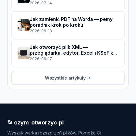
2026-07-14
Jak zamienić PDF na Worda — pełny
poradnik krok po kroku
2026-06-18
Jak otworzyć plik XML —
przeglądarka, edytor, Excel i KSeF k...
2026-06-17
Wszystkie artykuły →
📂 czym-otworzyc.pl
Wyszukiwarka rozszerzeń plików. Pomoże Ci