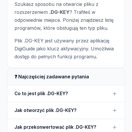
Szukasz sposobu na otwarcie pliku z
rozszerzeniem
.DG-KEY
? Trafiłeś w
odpowiednie miejsce. Poniżej znajdziesz listę
programów, które obsługują ten typ pliku.
Plik .DG-KEY jest używany przez aplikację
DigiGuide jako klucz aktywacyjny. Umożliwia
dostęp do pełnych funkcji programu.
❓ Najczęściej zadawane pytania
Co to jest plik .DG-KEY?
Plik .DG-KEY zawiera klucz licencyjny dla
Jak otworzyć plik .DG-KEY?
oprogramowania DigiGuide.
Plik .DG-KEY nie jest przeznaczony do otwierania,
Jak przekonwertować plik .DG-KEY?
lecz do użycia w programie DigiGuide.