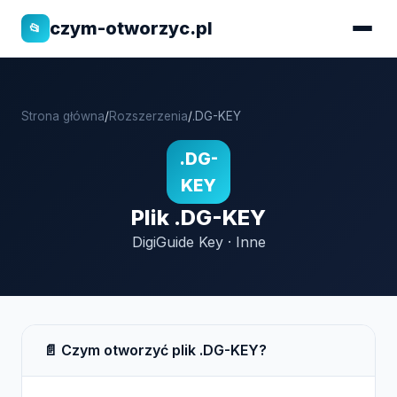
czym-otworzyc.pl
📂
Strona główna
/
Rozszerzenia
/
.DG-KEY
.DG-
KEY
Plik .DG-KEY
DigiGuide Key · Inne
📄 Czym otworzyć plik .DG-KEY?