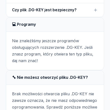
Plik .DG-KEY nie wymaga konwersji, jest używany
Czy plik .DG-KEY jest bezpieczny?
tylko w kontekście oprogramowania DigiGuide.
Plik .DG-KEY jest bezpieczny, ale warto go
💻 Programy
przechowywać w bezpiecznym miejscu, aby nie
stracić dostępu do programu.
Nie znaleźliśmy jeszcze programów
obsługujących rozszerzenie .DG-KEY. Jeśli
znasz program, który otwiera ten typ pliku,
daj nam znać!
🔧 Nie możesz otworzyć pliku .DG-KEY?
Brak możliwości otwarcia pliku .DG-KEY nie
zawsze oznacza, że nie masz odpowiedniego
oprogramowania. Sprawdź poniższe możliwe