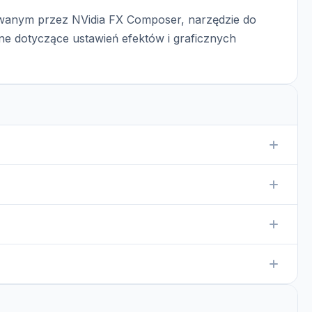
ywanym przez NVidia FX Composer, narzędzie do
ne dotyczące ustawień efektów i graficznych
 stworzonym w NVidia FX Composer, w tym ustawienia
poser, który jest specjalnie zaprojektowany do pracy z
ć opcji eksportu w NVidia FX Composer lub innych
z zaufanego źródła i jest używany w odpowiednim