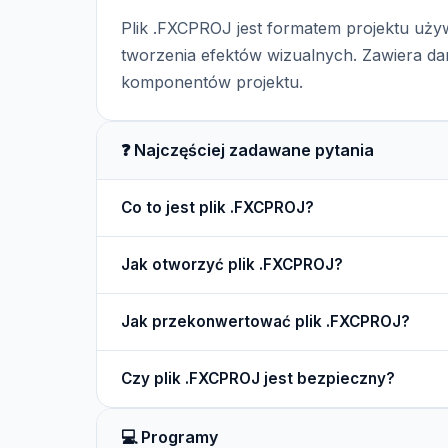
Plik .FXCPROJ jest formatem projektu uż
tworzenia efektów wizualnych. Zawiera da
komponentów projektu.
❓ Najczęściej zadawane pytania
Co to jest plik .FXCPROJ?
Plik .FXCPROJ zawiera informacje o projekcie
Jak otworzyć plik .FXCPROJ?
efektów wizualnych.
Pliki .FXCPROJ można otworzyć w NVidia FX Com
Jak przekonwertować plik .FXCPROJ?
tym formatem.
Aby przekonwertować plik .FXCPROJ, można uży
Czy plik .FXCPROJ jest bezpieczny?
narzędzi do konwersji formatów.
Plik .FXCPROJ jest bezpieczny, jeśli pochodzi 
💻 Programy
oprogramowaniu.