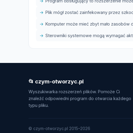
Program obsługujący to rozszerzenie może
Plik mógł zostać zainfekowany przez szk
Komputer może mieć zbyt mało zasobów do
Sterowniki systemowe mogą wymagać aktua
📂 czym-otworzyc.pl
Wyszukiwarka rozszerzeń plików. Pomoże Ci
znaleźć odpowiedni program do otwarcia każdego
typu pliku.
© czym-otworzyc.pl 2015–2026