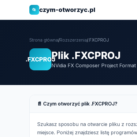
czym-otworzyc.pl
📂
Strona główna
/
Rozszerzenia
/
.FXCPROJ
Plik .FXCPROJ
.FXCPROJ
NVidia FX Composer Project Format 
📄 Czym otworzyć plik .FXCPROJ?
Szukasz sposobu na otwarcie pliku z roz
miejsce. Poniżej znajdziesz listę programów