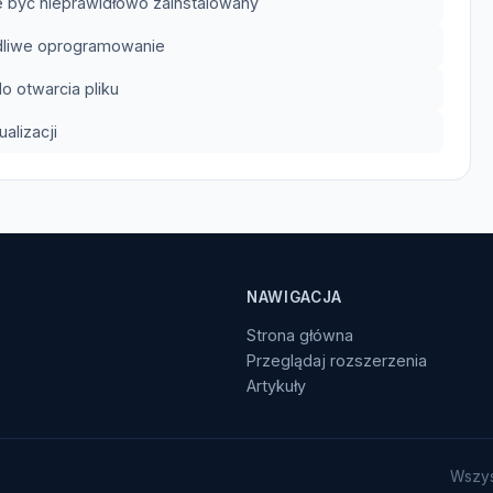
 być nieprawidłowo zainstalowany
odliwe oprogramowanie
 otwarcia pliku
lizacji
NAWIGACJA
Strona główna
Przeglądaj rozszerzenia
Artykuły
Wszys