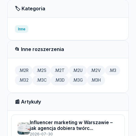
🏷️ Kategoria
Inne
📂 Inne rozszerzenia
.M2R
.M2S
.M2T
.M2U
.M2V
.M3
.M32
.M3C
.M3D
.M3G
.M3H
📰 Artykuły
Influencer marketing w Warszawie –
jak agencja dobiera twórc...
2026-07-30