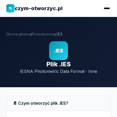
czym-otworzyc.pl
📂
Strona główna
/
Rozszerzenia
/
.IES
.IES
Plik .IES
IESNA Photometric Data Format · Inne
📄 Czym otworzyć plik .IES?