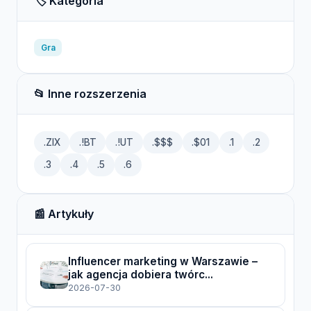
🏷️ Kategoria
Gra
📂 Inne rozszerzenia
.ZIX
.!BT
.!UT
.$$$
.$01
.1
.2
.3
.4
.5
.6
📰 Artykuły
Influencer marketing w Warszawie –
jak agencja dobiera twórc...
2026-07-30