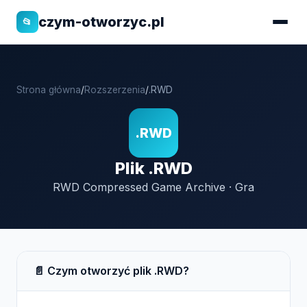
czym-otworzyc.pl
📂
Strona główna
/
Rozszerzenia
/
.RWD
.RWD
Plik .RWD
RWD Compressed Game Archive · Gra
📄 Czym otworzyć plik .RWD?