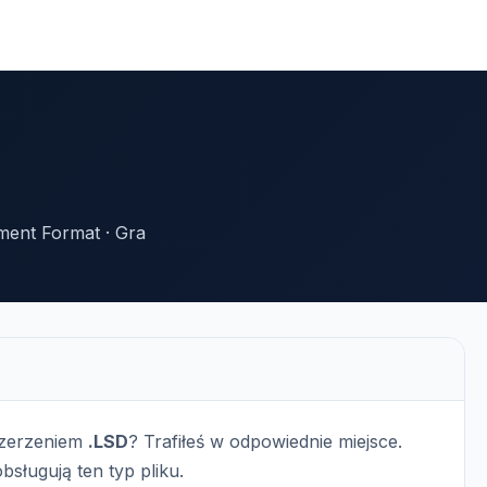
ent Format · Gra
szerzeniem
.LSD
? Trafiłeś w odpowiednie miejsce.
bsługują ten typ pliku.