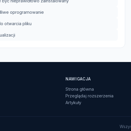
 być nieprawidłowo zainstalowany
odliwe oprogramowanie
 otwarcia pliku
lizacji
NAWIGACJA
Strona główna
Przeglądaj rozszerzenia
Artykuły
Wszys