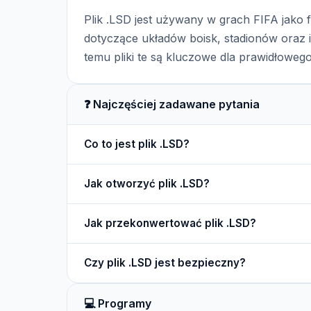
Plik .LSD jest używany w grach FIFA jako 
dotyczące układów boisk, stadionów oraz
temu pliki te są kluczowe dla prawidłoweg
❓ Najczęściej zadawane pytania
Co to jest plik .LSD?
Plik .LSD to plik danych używany w grach FIFA, 
Jak otworzyć plik .LSD?
Plik .LSD można otworzyć za pomocą narzędzi d
Jak przekonwertować plik .LSD?
stworzonych przez społeczność.
Przekonwertowanie pliku .LSD może wymagać spe
Czy plik .LSD jest bezpieczny?
używane w grach FIFA.
Plik .LSD jest bezpieczny, jeśli pochodzi z zau
💻 Programy
sobą pewne ryzyko.