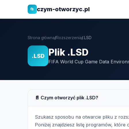
czym-otworzyc.pl
📂
Strona główna
/
Rozszerzenia
/
.LSD
Plik .LSD
.LSD
FIFA World Cup Game Data Environm
📄 Czym otworzyć plik .LSD?
Szukasz sposobu na otwarcie pliku z roz
Poniżej znajdziesz listę programów, które o