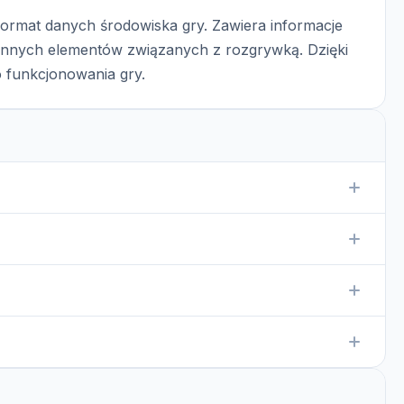
format danych środowiska gry. Zawiera informacje
 innych elementów związanych z rozgrywką. Dzięki
o funkcjonowania gry.
zawierający informacje o środowisku gry.
eweloperskich do gier FIFA lub edytorów danych
cjalistycznych narzędzi, które obsługują formaty
fanego źródła, jednak modowanie gier zawsze niesie ze