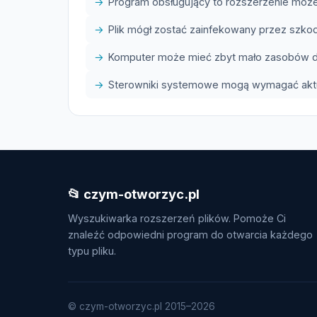
Program obsługujący to rozszerzenie może
Plik mógł zostać zainfekowany przez szk
Komputer może mieć zbyt mało zasobów do
Sterowniki systemowe mogą wymagać aktua
📂 czym-otworzyc.pl
Wyszukiwarka rozszerzeń plików. Pomoże Ci
znaleźć odpowiedni program do otwarcia każdego
typu pliku.
© czym-otworzyc.pl 2015–2026