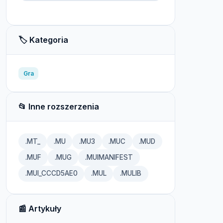
🏷️ Kategoria
Gra
📂 Inne rozszerzenia
.MT_
.MU
.MU3
.MUC
.MUD
.MUF
.MUG
.MUIMANIFEST
.MUI_CCCD5AE0
.MUL
.MULIB
📰 Artykuły