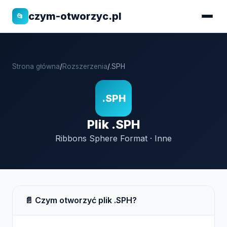
czym-otworzyc.pl
📂
Strona główna
/
Rozszerzenia
/
.SPH
.SPH
Plik .SPH
Ribbons Sphere Format · Inne
📄 Czym otworzyć plik .SPH?