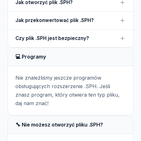
Jak otworzyć plik .SPH?
sfer, wykorzystywany w aplikacjach graficznych i
modelujących.
Aby otworzyć plik .SPH, potrzebujesz
Jak przekonwertować plik .SPH?
oprogramowania, które obsługuje ten format,
często związane z modelowaniem 3D.
Konwersja pliku .SPH może być wykonana za
Czy plik .SPH jest bezpieczny?
pomocą specjalistycznego oprogramowania
graficznego, które obsługuje różne formaty.
Pliki .SPH są zazwyczaj bezpieczne, ale jak
💻 Programy
zawsze, warto sprawdzić źródło pliku przed jego
otwarciem.
Nie znaleźliśmy jeszcze programów
obsługujących rozszerzenie .SPH. Jeśli
znasz program, który otwiera ten typ pliku,
daj nam znać!
🔧 Nie możesz otworzyć pliku .SPH?