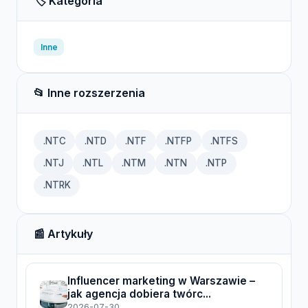
🏷️ Kategoria
Inne
📂 Inne rozszerzenia
.NTC
.NTD
.NTF
.NTFP
.NTFS
.NTJ
.NTL
.NTM
.NTN
.NTP
.NTRK
📰 Artykuły
Influencer marketing w Warszawie –
jak agencja dobiera twórc...
2026-07-30