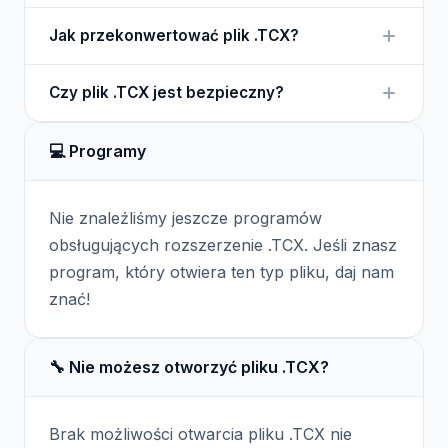
Zawiera szczegóły dotyczące aktywności
Aby otworzyć plik .TCX, możesz użyć aplikacji
fizycznej, w tym parametry zdrowotne.
Jak przekonwertować plik .TCX?
Garmin Connect lub innych aplikacji do analizy
danych treningowych, które obsługują ten format.
Istnieją różne narzędzia online oraz
Czy plik .TCX jest bezpieczny?
oprogramowanie, które mogą konwertować pliki
.TCX na inne formaty, takie jak .GPX lub .CSV.
Pliki .TCX są zazwyczaj bezpieczne, ponieważ
💻 Programy
zawierają dane statystyczne i nie zawierają
złośliwego kodu. Mimo to, zawsze warto je
skanować przed otwarciem.
Nie znaleźliśmy jeszcze programów
obsługujących rozszerzenie .TCX. Jeśli znasz
program, który otwiera ten typ pliku, daj nam
znać!
🔧 Nie możesz otworzyć pliku .TCX?
Brak możliwości otwarcia pliku .TCX nie