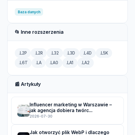
Baza danych
📂 Inne rozszerzenia
.L2P
.L2R
.L32
.L3D
.L4D
.L5K
.L6T
.LA
.LA0
.LA1
.LA2
📰 Artykuły
Influencer marketing w Warszawie –
jak agencja dobiera twórc...
2026-07-30
Jak otworzyć plik WebP i dlaczego