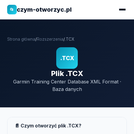
czym-otworzyc.pl
📂
Strona główna
/
Rozszerzenia
/
.TCX
.TCX
Plik .TCX
Garmin Training Center Database XML Format ·
Baza danych
📄 Czym otworzyć plik .TCX?