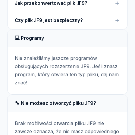
Jak przekonwertować plik .IF9?
oprogramowania Pixel Power lub innych
programów graficznych, które potrafią
Można spróbować użyć programów graficznych,
interpretować ten format.
Czy plik .IF9 jest bezpieczny?
które obsługują konwersję plików, aby zmienić plik
.IF9 na bardziej popularny format, taki jak JPEG czy
Pliki .IF9 są bezpieczne, o ile pochodzą z
PNG.
💻 Programy
wiarygodnych źródeł, ponieważ zazwyczaj nie
zawierają złośliwego kodu.
Nie znaleźliśmy jeszcze programów
obsługujących rozszerzenie .IF9. Jeśli znasz
program, który otwiera ten typ pliku, daj nam
znać!
🔧 Nie możesz otworzyć pliku .IF9?
Brak możliwości otwarcia pliku .IF9 nie
zawsze oznacza, że nie masz odpowiedniego