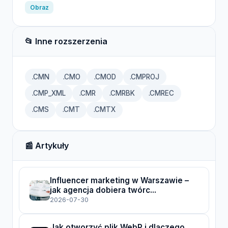
Obraz
📂 Inne rozszerzenia
.CMN
.CMO
.CMOD
.CMPROJ
.CMP_XML
.CMR
.CMRBK
.CMREC
.CMS
.CMT
.CMTX
📰 Artykuły
Influencer marketing w Warszawie –
jak agencja dobiera twórc...
2026-07-30
Jak otworzyć plik WebP i dlaczego