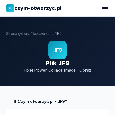
czym-otworzyc.pl
📂
Strona główna
/
Rozszerzenia
/
.IF9
.IF9
Plik .IF9
Pixel Power Collage Image · Obraz
📄 Czym otworzyć plik .IF9?