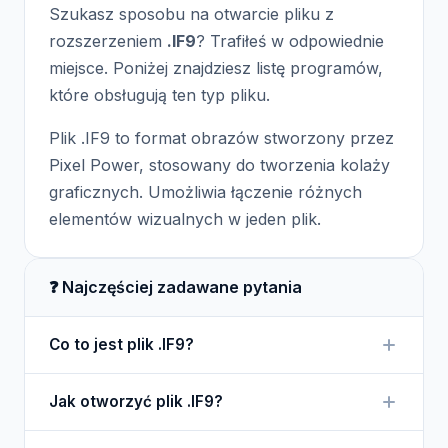
Szukasz sposobu na otwarcie pliku z
rozszerzeniem
.IF9
? Trafiłeś w odpowiednie
miejsce. Poniżej znajdziesz listę programów,
które obsługują ten typ pliku.
Plik .IF9 to format obrazów stworzony przez
Pixel Power, stosowany do tworzenia kolaży
graficznych. Umożliwia łączenie różnych
elementów wizualnych w jeden plik.
❓ Najczęściej zadawane pytania
Co to jest plik .IF9?
Plik .IF9 jest używany do przechowywania kolaży
Jak otworzyć plik .IF9?
graficznych, które mogą zawierać różne obrazy i
tekstury.
Aby otworzyć plik .IF9, potrzebujesz