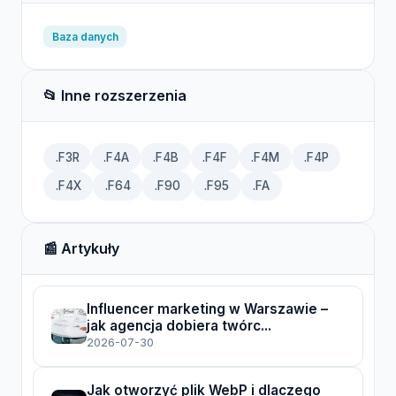
Baza danych
📂 Inne rozszerzenia
.F3R
.F4A
.F4B
.F4F
.F4M
.F4P
.F4X
.F64
.F90
.F95
.FA
📰 Artykuły
Influencer marketing w Warszawie –
jak agencja dobiera twórc...
2026-07-30
Jak otworzyć plik WebP i dlaczego