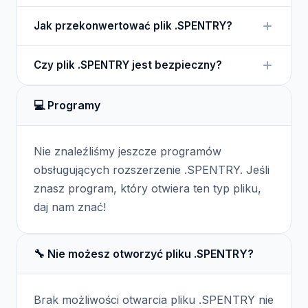
chemiczne.
Plik .SPENTRY można otworzyć tylko w
Jak przekonwertować plik .SPENTRY?
oprogramowaniu Spartan, które jest specjalnie
zaprojektowane do pracy z tym formatem.
Konwersja pliku .SPENTRY nie jest standardową
Czy plik .SPENTRY jest bezpieczny?
operacją, ponieważ wymaga specjalistycznego
oprogramowania do jego odczytu.
Plik .SPENTRY, jeśli pochodzi z zaufanego źródła,
💻 Programy
jest bezpieczny, ale jak każdy plik, należy
zachować ostrożność.
Nie znaleźliśmy jeszcze programów
obsługujących rozszerzenie .SPENTRY. Jeśli
znasz program, który otwiera ten typ pliku,
daj nam znać!
🔧 Nie możesz otworzyć pliku .SPENTRY?
Brak możliwości otwarcia pliku .SPENTRY nie